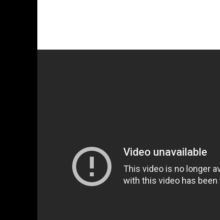
Suzanne Collins. É claro que as linguagens são 
a história existente em outra linguagem, respe
está ansioso para ir ao cinema conferir a hist
conseguiu.