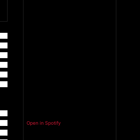
, a
ald
om o
iam
on).
 já
 de
Open in Spotify
co,
uma