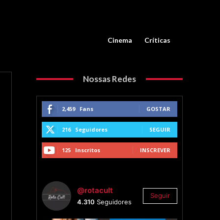
Cinema
Críticas
Nossas Redes
2,459
Fans
GOSTAR
216
Seguidores
SEGUIR
125
Inscritos
INSCREVER
@rotacult
Seguir
4.310
Seguidores