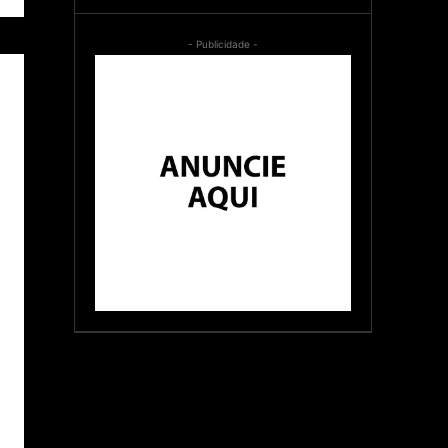
sde
- Publicidade -
 em
nada
gos
nald
ção
ão é
ue a
, o
r o
ody
ilme