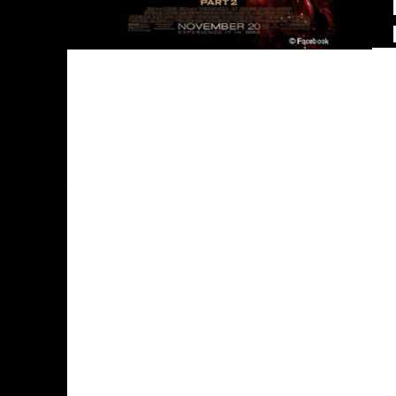
O filme pode não ter o mesmo ritmo de ação de s
Para quem achou que o primeiro filme seria a
assistir, perderam o que é uma saga política int
criada na literatura de da escritora americana Su
Para aqueles que assistiram os três filmes a
Vorazes: A Esperança Parte 1 existe uma curiosid
A disputa e manipulação política entre Preside
Sutherland e Julianne Moore e a gangorra onde
(Coin) na tentativa de manipular a protagonista
oposição? Se olhar a história com um pouco mais 
humanidade já viveu e ainda vive, infelizmen
triângulo amoroso entre Peeta, Katniss e Gale
propósito principal.
O elenco tem nomes importantes para o cinem
Harrelson, Donald Sutherland, Elizabeth Banks,
antes de seu falecimento em fevereiro de 2014.