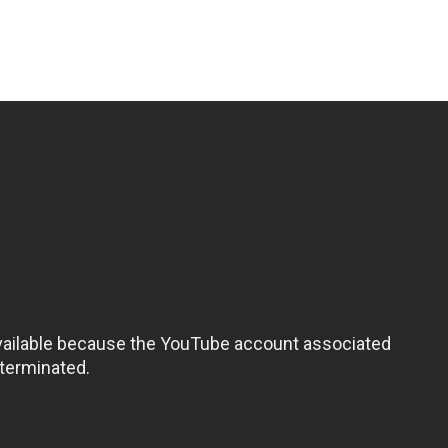
diferentes, mas é importante que a linguagem que está us
ite a essência e os personagens que conquistou o público
ória que conquistou seu interesse. E isso, Francis Lawr