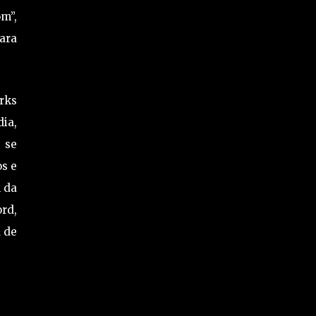
m”,
ara
rks
dia,
 se
os e
m da
ord,
a de