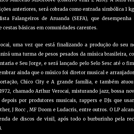
ições anteriores, será cobrada como entrada simbólica 1 k
alista Falangeiros de Aruanda (SEFA), que desempenha
de cestas básicas em comunidades carentes.
ai, uma vez que está finalizando a produção do seu n
unirá uma turma de pesos pesados da música brasileira, 
taria e Seu Jorge, e será lançado pelo Selo Sesc até o fi
mbrar ainda que o músico foi diretor musical e arranjado
tação, Chico City e A grande família, e também atuou
e 1972, chamado Arthur Verocai, misturando jazz, bossa no
s depois por produtores musicais, rappers e DJs que usa
her, J Rocc , MF Doom e Ludacris, entre outros. O LP alca
venda de discos de vinil, após todo o burburinho pela re
.