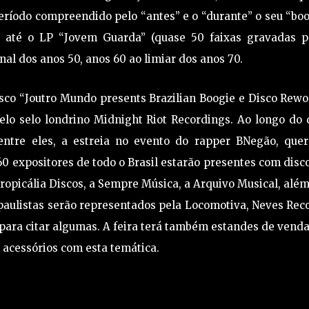
ríodo compreendido pelo “antes” e o “durante” o seu “boo
 até o LP “Jovem Guarda” (quase 50 faixas gravadas p
nal dos anos 50, anos 60 ao limiar dos anos 70.
co “Joutro Mundo presents Brazilian Boogie e Disco Rewo
pelo selo londrino Midnight Riot Recordings. Ao longo do 
dentre eles, a estreia no evento do rapper BNegão, quer
 expositores de todo o Brasil estarão presentes com disc
Tropicália Discos, a Sempre Música, a Arquivo Musical, alé
s paulistas serão representados pela Locomotiva, Neves Rec
 para citar algumas. A feira terá também estandes de vend
 acessórios com esta temática.