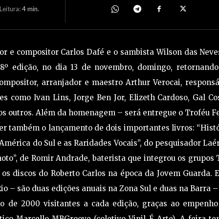
eitura:
4
min.
r e compositor Carlos Dafé e o sambista Wilson das Neves
 18º edição, no dia 13 de novembro, domingo, retornando
ompositor, arranjador e maestro Arthur Verocai, responsá
s como Ivan Lins, Jorge Ben Jor, Elizeth Cardoso, Gal Co
tos outros. Além da homenagem – será entregue o Troféu F
r também o lançamento de dois importantes livros: “Hist
América do Sul e as Raridades Vocais”, do pesquisador Laé
oto”, de Romir Andrade, baterista que integrou os grupos
 os discos do Roberto Carlos na época da Jovem Guarda. E
Rio – são duas edições anuais na Zona Sul e duas na Barra –
o de 2000 visitantes a cada edição, graças ao empenho
ico Marcello MBGroove (coletivo Vinil É Arte). A feira t