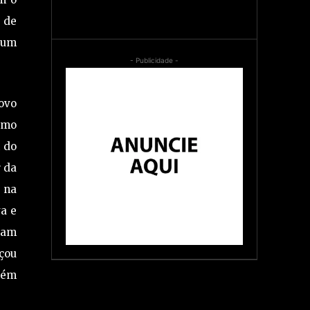
g de
 um
- Publicidade -
ovo
como
m do
r da
 na
va e
ram
nçou
cém