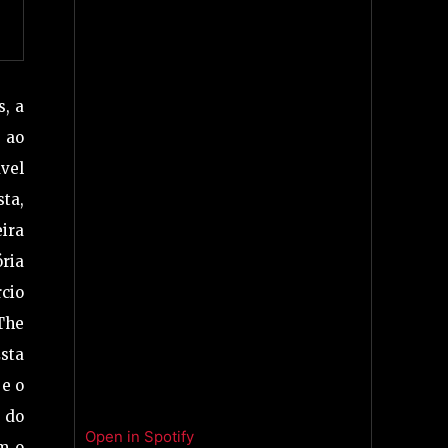
, a
 ao
vel
sta,
eira
ória
rcio
 The
sta
 e o
 do
Open in Spotify
em o