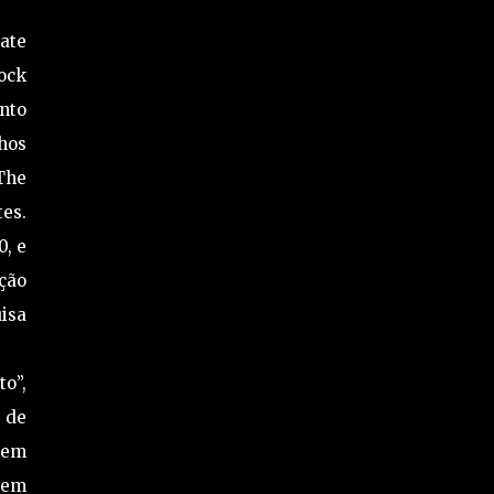
gate
ock
nto
hos
The
tes.
0, e
ição
uisa
to”,
 de
vem
uem