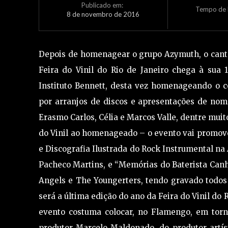
Publicado em:
Tempo de L
8 de novembro de 2016
Depois de homenagear o grupo Azymuth, o canto
Feira do Vinil do Rio de Janeiro chega à sua
Instituto Bennett, desta vez homenageando o c
por arranjos de discos e apresentações de nome
Erasmo Carlos, Célia e Marcos Valle, dentre mui
do Vinil ao homenageado – o evento vai promove
e Discografia Ilustrada do Rock Instrumental na 
Pacheco Martins, e “Memórias do Baterista Canh
Angels e The Youngerters, tendo gravado todos
será a última edição do ano da Feira do Vinil do 
evento costuma colocar, no Flamengo, em torn
produtor Marcelo Maldonado, do produtor artíst