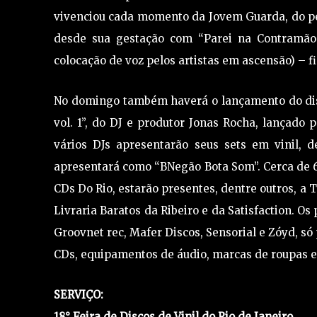
vivenciou cada momento da Jovem Guarda, do pe
desde sua gestação com “Parei na Contramão
colocação de voz pelos artistas em ascensão) – fi
No domingo também haverá o lançamento do dis
vol. 1”, do DJ e produtor Jonas Rocha, lançado 
vários DJs apresentarão seus sets em vinil, 
apresentará como “BNegão Bota Som”. Cerca de 60
CDs Do Rio, estarão presentes, dentre outros, a 
Livraria Baratos da Ribeiro e da Satisfaction. O
Groovnet rec, Mafer Discos, Sensorial e Zóyd, só
CDs, equipamentos de áudio, marcas de roupas e
SERVIÇO:
18° Feira de Discos de Vinil do Rio de Janeiro