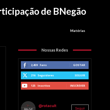
articipação de BNegão
Matérias
Nossas Redes
2,459
Fans
GOSTAR
216
Seguidores
SEGUIR
125
Inscritos
INSCREVER
@rotacult
Seguir