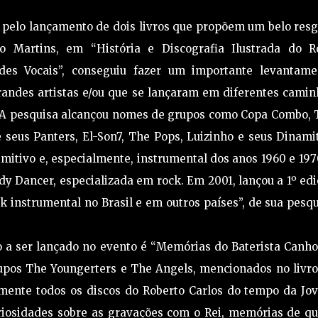
m pelo lançamento de dois livros que propõem um belo res
o Martins, em “História e Discografia Ilustrada do R
des Vocais”, conseguiu fazer um importante levantame
ndes artistas e/ou que se lançaram em diferentes camin
. A pesquisa alcançou nomes de grupos como Copa Combo, 
e seus Panters, El-Son7, The Pops, Luizinho e seus Dinami
mitivo e, especialmente, instrumental dos anos 1960 e 197
dy Dancer, especializada em rock. Em 2001, lançou a 1º ed
ck instrumental no Brasil e em outros países”, de sua pesq
o a ser lançado no evento é “Memórias do Baterista Canho
rupos The Youngerters e The Angels, mencionados no livro
mente todos os discos do Roberto Carlos do tempo da Jo
uriosidades sobre as gravações com o Rei, memórias de q