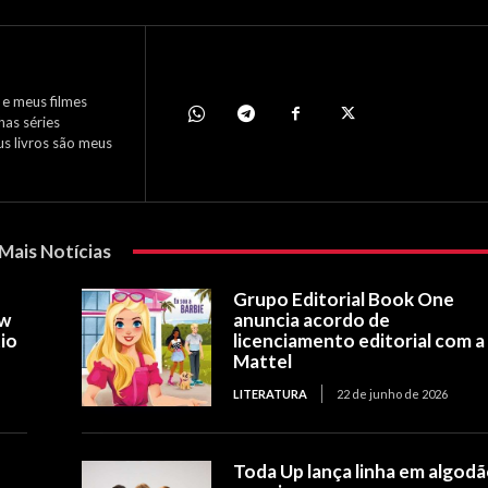
 e meus filmes
has séries
us livros são meus
Mais Notícias
Grupo Editorial Book One
ow
anuncia acordo de
io
licenciamento editorial com a
Mattel
LITERATURA
22 de junho de 2026
Toda Up lança linha em algod