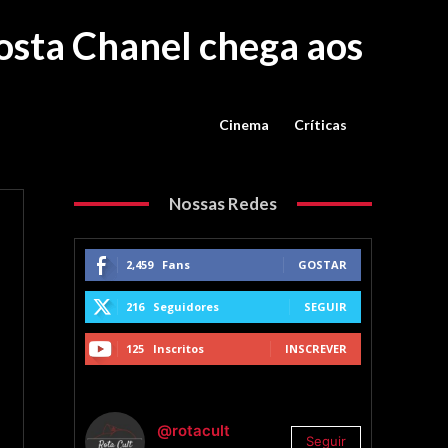
Costa Chanel chega aos
Cinema
Críticas
Nossas Redes
2,459
Fans
GOSTAR
216
Seguidores
SEGUIR
125
Inscritos
INSCREVER
@rotacult
Seguir