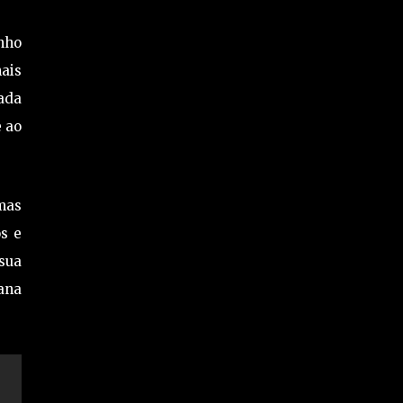
nho
nais
ada
e ao
mas
s e
sua
mana