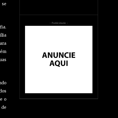
 se
- Publicidade -
fia.
ília
ara
bém
uas
indo
ados
e o
a de