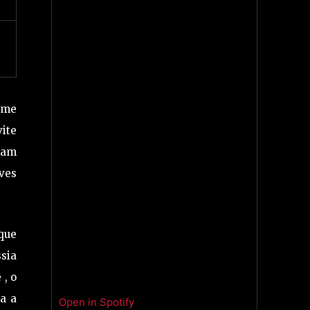
orme
ite
dam
ves
 que
sia
 , o
a a
Open in Spotify