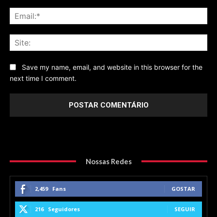
Ema
Sit
Save my name, email, and website in this browser for the
next time I comment.
Nossas Redes
2,459
Fans
GOSTAR
216
Seguidores
SEGUIR