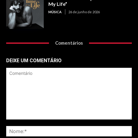
My Life”
MÚSICA
26 de junho de 2026
Comentários
DEIXE UM COMENTÁRIO
Comentário
No