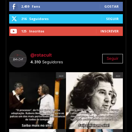
2,459
Fans
GOSTAR
216
Seguidores
SEGUIR
125
Inscritos
INSCREVER
@rotacult
Seguir
4.310
Seguidores