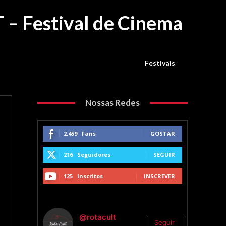
T – Festival de Cinema
Festivais
Nossas Redes
2,459
Fans
GOSTAR
216
Seguidores
SEGUIR
125
Inscritos
INSCREVER
@rotacult
Seguir