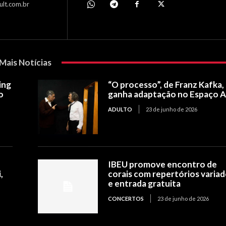
ult.com.br
Mais Notícias
ing
“O processo”, de Franz Kafka,
o
ganha adaptação no Espaço 
ADULTO
23 de junho de 2026
IBEU promove encontro de
,
corais com repertórios varia
e entrada gratuita
CONCERTOS
23 de junho de 2026