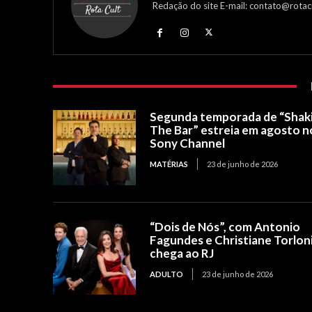
Redação do site E-mail: contato@rotac
Segunda temporada de “Shak
The Bar” estreia em agosto n
Sony Channel
MATÉRIAS
23 de junho de 2026
“Dois de Nós”, com Antonio
Fagundes e Christiane Torloni
chega ao RJ
ADULTO
23 de junho de 2026