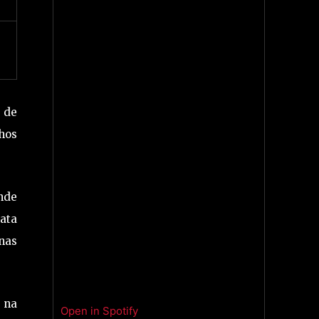
s de
hos
ande
ata
nas
e na
Open in Spotify