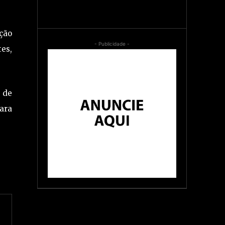
ção
- Publicidade -
tes,
s de
ara