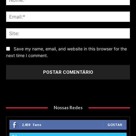
Ema
Sit
Save my name, email, and website in this browser for the
next time I comment.
Nossas Redes
2,459
Fans
GOSTAR