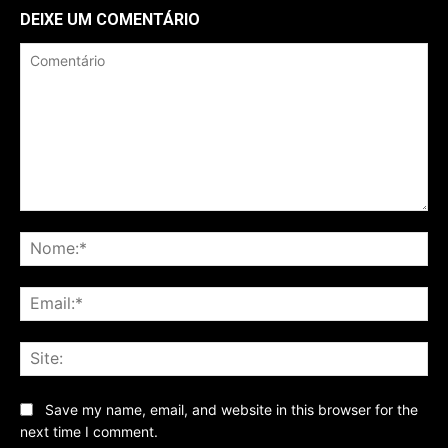
DEIXE UM COMENTÁRIO
Comentário
No
Ema
Sit
Save my name, email, and website in this browser for the
next time I comment.