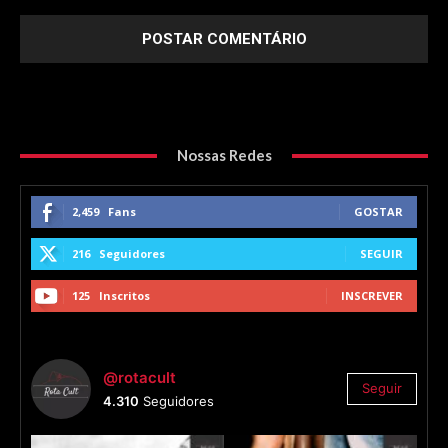
Nossas Redes
2,459
Fans
GOSTAR
216
Seguidores
SEGUIR
125
Inscritos
INSCREVER
@rotacult
Seguir
4.310
Seguidores