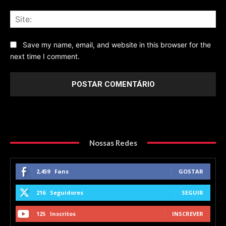
Sit
Save my name, email, and website in this browser for the
next time I comment.
Nossas Redes
2,459
Fans
GOSTAR
216
Seguidores
SEGUIR
125
Inscritos
INSCREVER