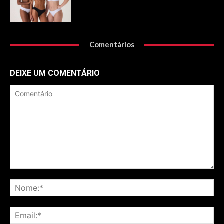
Comentários
DEIXE UM COMENTÁRIO
Comentário
No
Ema