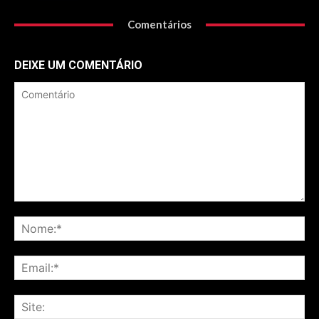
Comentários
DEIXE UM COMENTÁRIO
Comentário
No
Ema
Sit