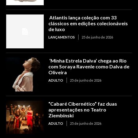
Atlantis lança coleção com 33
clássicos em edições colecionáveis
de luxo
LANÇAMENTOS
25 de junho de 2026
‘Minha Estrela Dalva’ chega ao Rio
com Soraya Ravenle como Dalva de
Oliveira
ADULTO
25 de junho de 2026
“Cabaré Cibernético” faz duas
apresentações no Teatro
Ziembinski
ADULTO
25 de junho de 2026