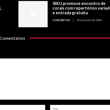
IBEU promove encontro de
,
corais com repertórios varia
e entrada gratuita
CONCERTOS
23 de junho de 2026
Comentários
Email:*