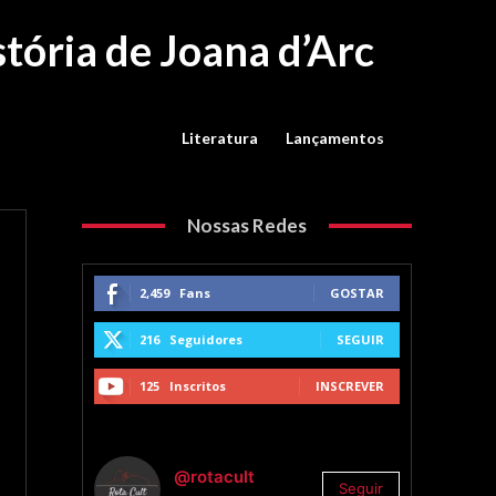
stória de Joana d’Arc
Literatura
Lançamentos
Nossas Redes
2,459
Fans
GOSTAR
216
Seguidores
SEGUIR
125
Inscritos
INSCREVER
@rotacult
Seguir