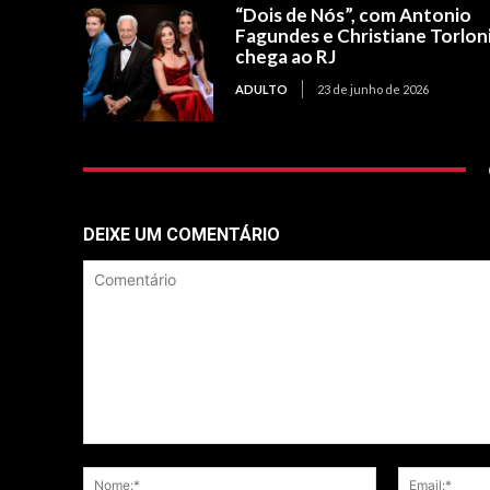
“Dois de Nós”, com Antonio
Fagundes e Christiane Torloni
chega ao RJ
ADULTO
23 de junho de 2026
DEIXE UM COMENTÁRIO
Comentário
Nome:*