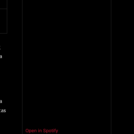
g
a
a
tas
Open in Spotify