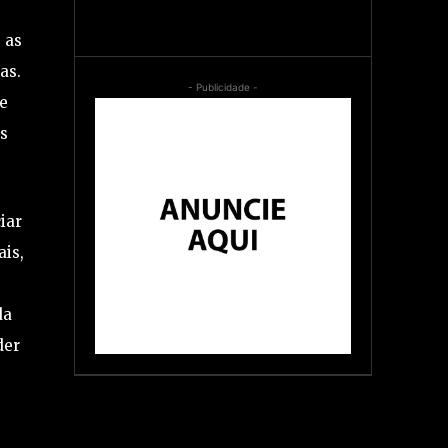
 as
as.
- Publicidade -
e
as
iar
is,
s
da
der