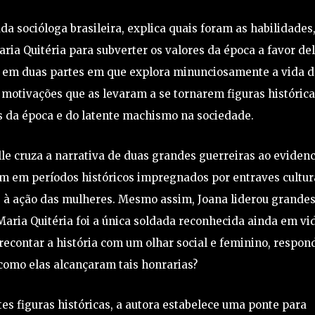
a socióloga brasileira, explica quais foram as habilidades,
ria Quitéria para subverter os valores da época a favor del
ido em duas partes em que explora minunciosamente a vida d
s motivações que as levaram a se tornarem figuras históric
 da época e do latente machismo na sociedade.
elle cruza a narrativa de duas grandes guerreiras ao evidenc
m em períodos históricos impregnados por entraves cultura
a e à ação das mulheres. Mesmo assim, Joana liderou grande
 Maria Quitéria foi a única soldada reconhecida ainda em vi
recontar a história com um olhar social e feminino, respon
como elas alcançaram tais honrarias?
tes figuras históricas, a autora estabelece uma ponte para