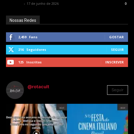
Rota Cult
-
17 de junho de 2026
0
Nossas Redes
2,459
Fans
GOSTAR
216
Seguidores
SEGUIR
125
Inscritos
INSCREVER
@rotacult
Seguir
4.310
Seguidores