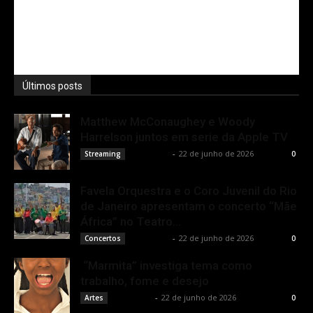
Últimos posts
Matthew McConaughey e Woody
Harrelson juntos em serie da Apple TV
Rota Cult
-
22 de junho de 2026
Streaming
0
Favela Orquestra e o Coro Juvenil do Rio
de Janeiro apresentam o concerto “Mãe
África” no Teatro...
Rota Cult
-
22 de junho de 2026
Concertos
0
“Marmita” investiga tema como
trabalho, fome e desejo
Rota Cult
-
22 de junho de 2026
Artes
0