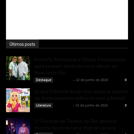
Últimos posts
Roberto Menescal e Gilson Peranzzetta
apresentam show de novo álbum no
Blue Note Rio
Rota Cult
-
22 de junho de 2026
Destaque
0
Grupo Editorial Book One anuncia acordo
de licenciamento editorial com a Mattel
Rota Cult
-
22 de junho de 2026
Literatura
0
2º Festival de Teatro do Rio anuncia
mostra da nova cena teatral carioca