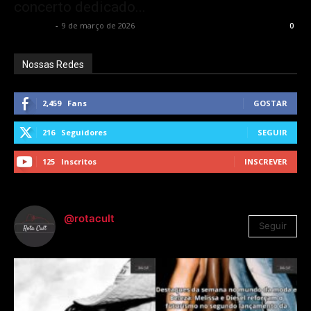
concerto dedicado...
Rota Cult
-
9 de março de 2026
0
Nossas Redes
2,459
Fans
GOSTAR
216
Seguidores
SEGUIR
125
Inscritos
INSCREVER
@rotacult
Seguir
4.310
Seguidores