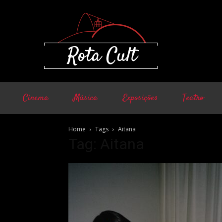
Cinema
Música
Exposições
Teatro
Home
Tags
Aitana
Tag: Aitana