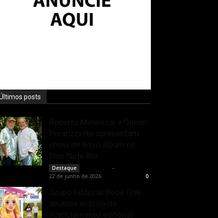
Últimos posts
Roberto Menescal e Gilson
Peranzzetta apresentam
show de novo álbum no
Blue Note Rio
Rota Cult
-
Destaque
22 de junho de 2026
0
Grupo Editorial Book One
anuncia acordo de
licenciamento editorial