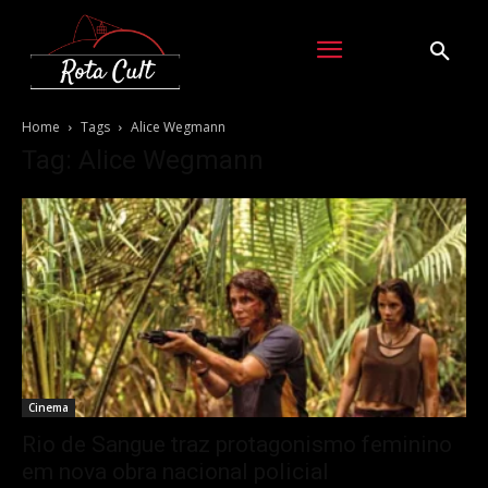
Home
Tags
Alice Wegmann
Tag: Alice Wegmann
Cinema
Rio de Sangue traz protagonismo feminino
em nova obra nacional policial