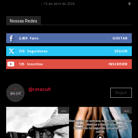
Francisco Carbone
-
15 de abril de 2026
0
Nossas Redes
2,459
Fans
GOSTAR
216
Seguidores
SEGUIR
125
Inscritos
INSCREVER
@rotacult
Seguir
4.310
Seguidores