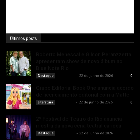
Últimos posts
Roberto Menescal e Gilson Peranzzetta
apresentam show de novo álbum no
Blue Note Rio
Rota Cult
-
22 de junho de 2026
Destaque
0
Grupo Editorial Book One anuncia acordo
de licenciamento editorial com a Mattel
Rota Cult
-
22 de junho de 2026
Literatura
0
2º Festival de Teatro do Rio anuncia
mostra da nova cena teatral carioca
Rota Cult
-
22 de junho de 2026
Destaque
0