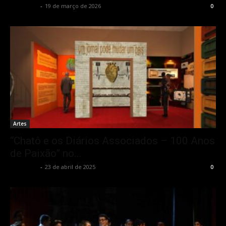
Rota Cult
-
19 de março de 2026
0
Artes
“Chatô e os Diários Associados – 100 Anos
de Paixão” no...
Rota Cult
-
23 de abril de 2025
0