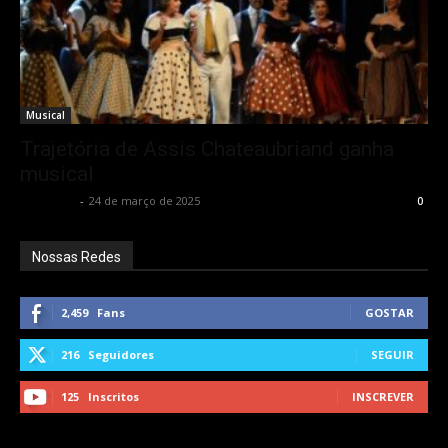
Musical
Trajetória de Assis Chateaubriand ganha
musical
Rota Cult
-
24 de março de 2025
0
Nossas Redes
2,459
Fans
GOSTAR
216
Seguidores
SEGUIR
125
Inscritos
INSCREVER