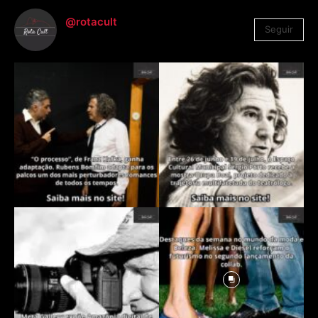
@rotacult
Seguir
4.310
Seguidores