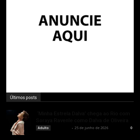
Últimos posts
‘Minha Estrela Dalva’ chega ao Rio com
Soraya Ravenle como Dalva de Oliveira
Rota Cult
-
25 de junho de 2026
Adulto
0