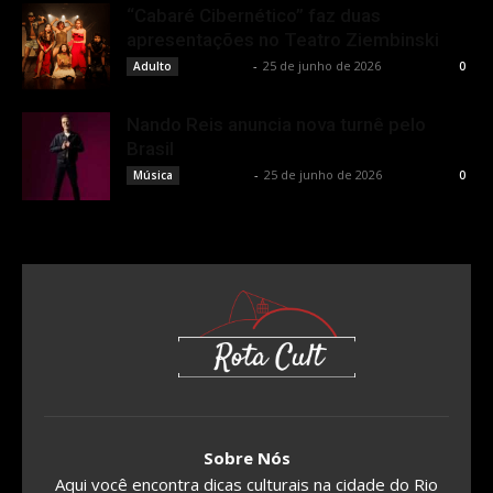
“Cabaré Cibernético” faz duas
apresentações no Teatro Ziembinski
Rota Cult
-
25 de junho de 2026
Adulto
0
Nando Reis anuncia nova turnê pelo
Brasil
Rota Cult
-
25 de junho de 2026
Música
0
Sobre Nós
Aqui você encontra dicas culturais na cidade do Rio