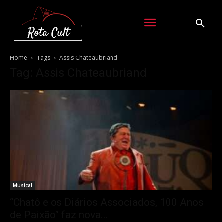
Home
Tags
Assis Chateaubriand
Tag: Assis Chateaubriand
Musical
“Chatô e os Diários Associados, 100 Anos
de Paixão” faz nova...