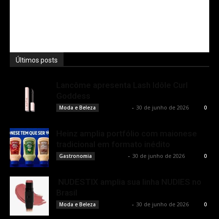
Últimos posts
Lancôme apresenta Lash Idôle Curl
Goddess
Rota Cult
-
30 de junho de 2026
Moda e Beleza
0
Heinz amplia portfólio com maionese
tradicional em formato inédito
Rota Cult
-
30 de junho de 2026
Gastronomia
0
NUDESTIX amplia sua linha NUDIES no
Brasil
Rota Cult
-
30 de junho de 2026
Moda e Beleza
0