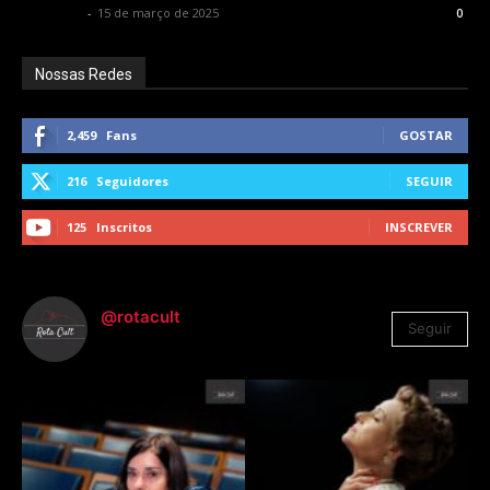
Rota Cult
-
15 de março de 2025
0
Nossas Redes
2,459
Fans
GOSTAR
216
Seguidores
SEGUIR
125
Inscritos
INSCREVER
@rotacult
Seguir
4.310
Seguidores