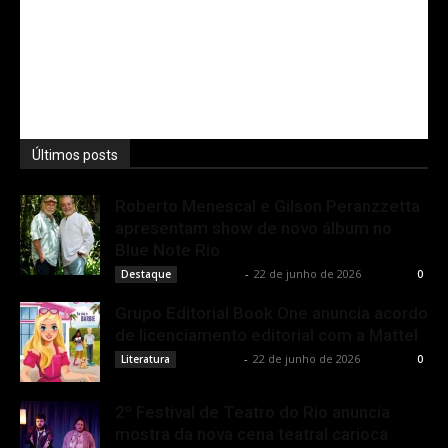
Últimos posts
Roberto Menescal e Gilson Peranzzetta
apresentam show de novo álbum no
Blue Note Rio
Rota Cult
-
22 de junho de 2026
Destaque
0
Grupo Editorial Book One anuncia acordo
de licenciamento editorial com a Mattel
Rota Cult
-
22 de junho de 2026
Literatura
0
2º Festival de Teatro do Rio anuncia
mostra da nova cena teatral carioca