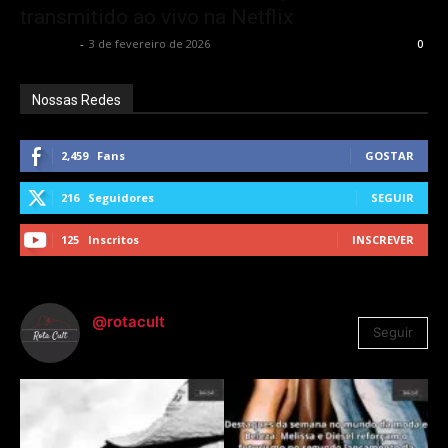
transmitido ao vivo na Netflix
Rota Cult
-
3 de fevereiro de 2026
0
Nossas Redes
2,459
Fans
GOSTAR
216
Seguidores
SEGUIR
125
Inscritos
INSCREVER
@rotacult
Seguir
4.310
Seguidores