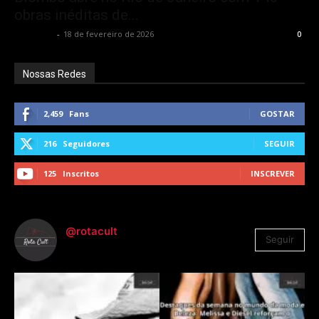
obras inéditas de...
Rota Cult
-
18 de fevereiro de 2026
0
Nossas Redes
2,459
Fans
GOSTAR
216
Seguidores
SEGUIR
125
Inscritos
INSCREVER
@rotacult
Seguir
4.310
Seguidores