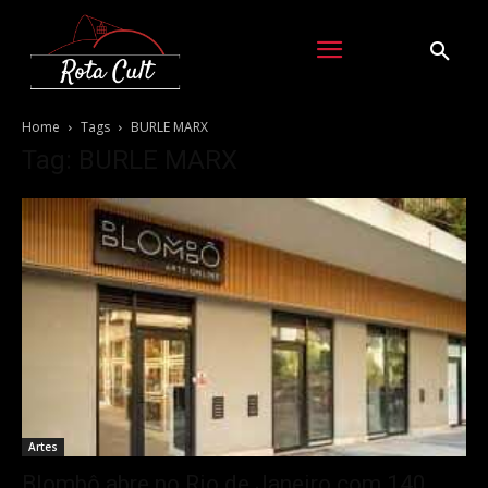
Home
Tags
BURLE MARX
Tag: BURLE MARX
Artes
Blombô abre no Rio de Janeiro com 140