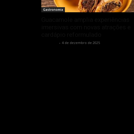
Gastronomia
Guacamole amplia experiências
imersivas com novas atrações e
cardápio reformulado
Rota Cult
-
4 de dezembro de 2025