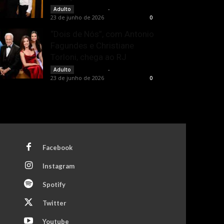
Rota Cult
-
Adulto
23 de junho de 2026
0
“Dois de Nós”, com Antonio
Fagundes e Christiane
Torloni, chega ao RJ
Rota Cult
-
Adulto
23 de junho de 2026
0
Facebook
Instagram
Spotify
Twitter
Youtube