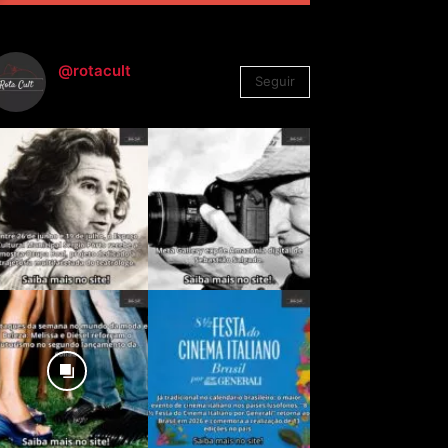
@rotacult
Seguir
4.310
Seguidores