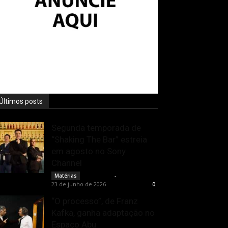
Últimos posts
Segunda temporada de
“Shaking The Bar” estreia
em agosto no Sony
Channel
Rota Cult
-
Matérias
23 de junho de 2026
0
“O processo”, de Franz
Kafka, ganha adaptação no
Espaço Abu