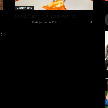
Gastronomia
Casa Camolese renova menu
Rota Cult
-
25 de junho de 2024
0
0