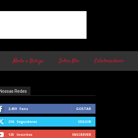
Moda e Beleza
Sobre Nós
Colaboradores
Nossas Redes
2,459
Fans
GOSTAR
216
Seguidores
SEGUIR
125
Inscritos
INSCREVER