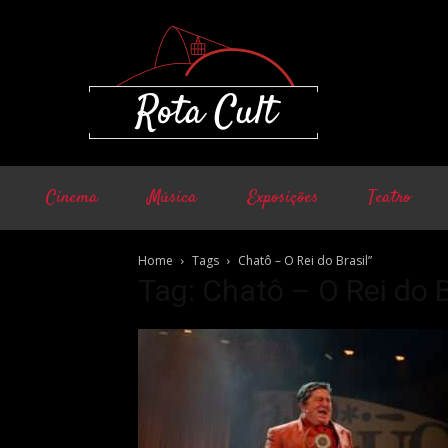
Cinema
Música
Exposições
Teatro
Home
Tags
Chatô – O Rei do Brasil”
Tag: Chatô – O Rei do B