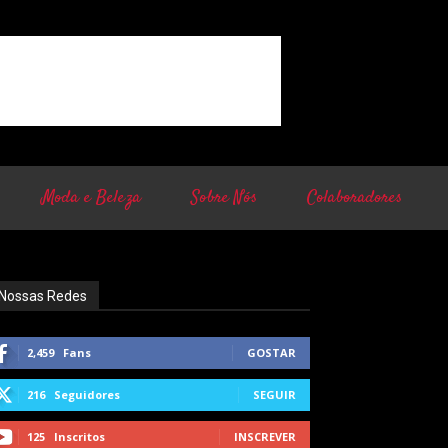
Moda e Beleza
Sobre Nós
Colaboradores
Nossas Redes
2,459
Fans
GOSTAR
216
Seguidores
SEGUIR
125
Inscritos
INSCREVER