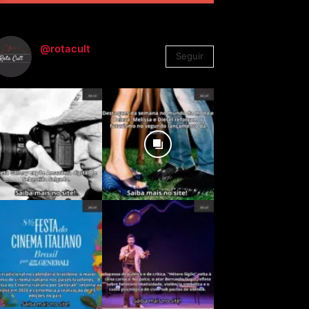
@rotacult
Seguir
4.310
Seguidores