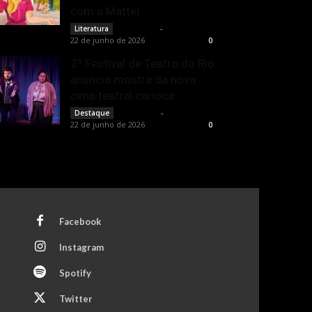
com a Mattel
Rota Cult
-
Literatura
22 de junho de 2026
0
2º Festival de Teatro do Rio
anuncia mostra da nova
cena teatral carioca
Rota Cult
-
Destaque
22 de junho de 2026
0
Facebook
Instagram
Spotify
Twitter