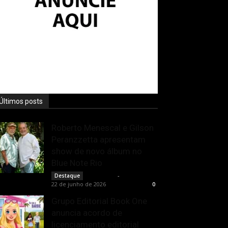
Últimos posts
Roberto Menescal e Gilson
Peranzzetta apresentam
show de novo álbum no
Blue Note Rio
Rota Cult
-
Destaque
22 de junho de 2026
0
Grupo Editorial Book One
anuncia acordo de
licenciamento editorial