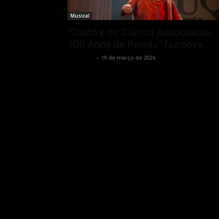
Musical
“Chatô e os Diários Associados,
100 Anos de Paixão” faz nova...
Rota Cult
-
19 de março de 2026