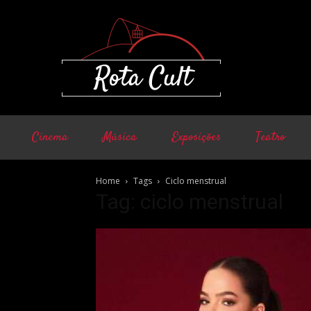
Cinema
Música
Exposições
Teatro
Home
Tags
Ciclo menstrual
Tag: ciclo menstrual