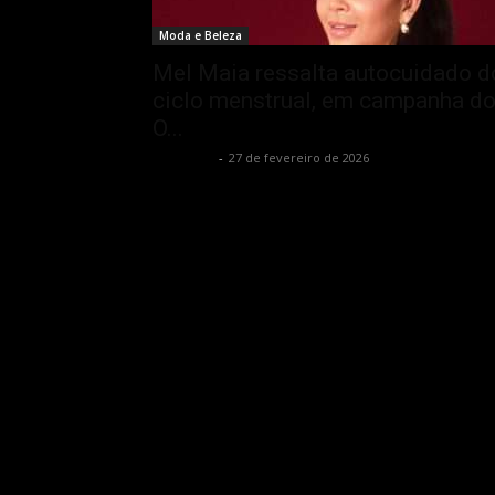
Moda e Beleza
Mel Maia ressalta autocuidado d
ciclo menstrual, em campanha d
O...
Rota Cult
-
27 de fevereiro de 2026