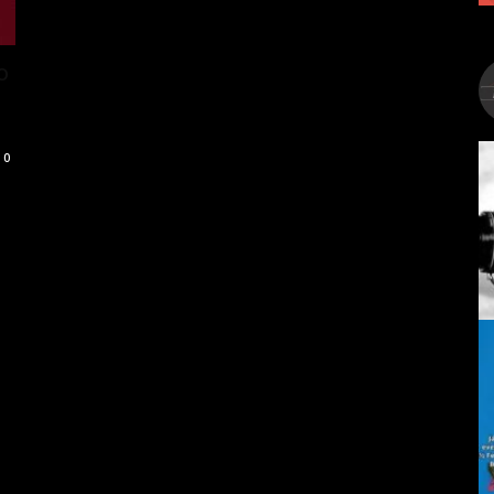
o
o
0