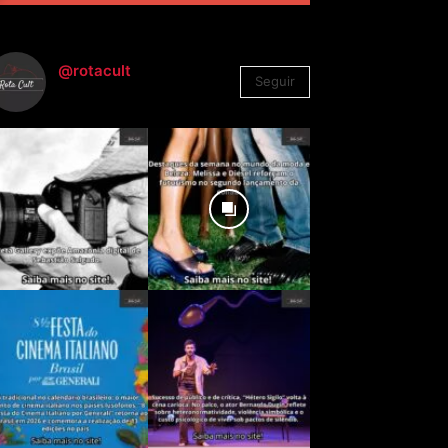
@rotacult
Seguir
4.310
Seguidores