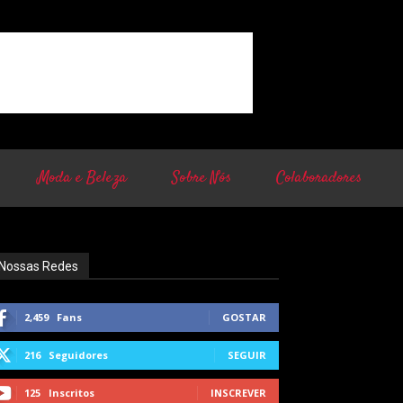
Moda e Beleza
Sobre Nós
Colaboradores
Nossas Redes
2,459
Fans
GOSTAR
216
Seguidores
SEGUIR
125
Inscritos
INSCREVER