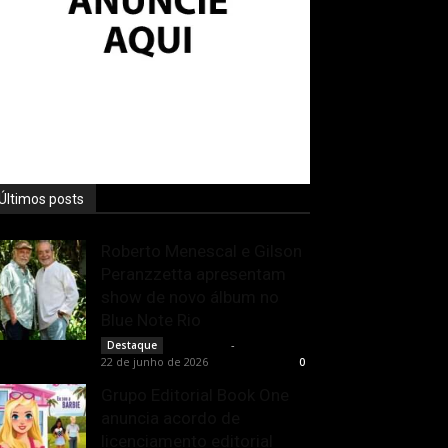
Últimos posts
Roberto Menescal e Gilson
Peranzzetta apresentam
show de novo álbum no
Blue Note Rio
Rota Cult
-
Destaque
22 de junho de 2026
0
Grupo Editorial Book One
anuncia acordo de
licenciamento editorial