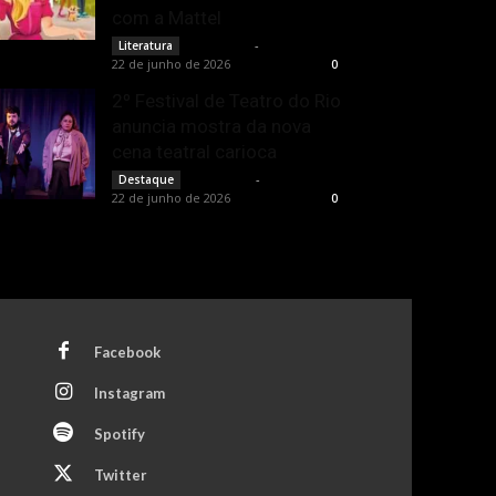
com a Mattel
Rota Cult
-
Literatura
22 de junho de 2026
0
2º Festival de Teatro do Rio
anuncia mostra da nova
cena teatral carioca
Rota Cult
-
Destaque
22 de junho de 2026
0
Facebook
Instagram
Spotify
Twitter