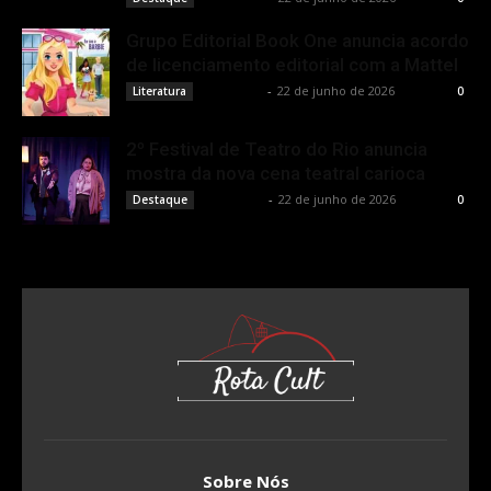
Grupo Editorial Book One anuncia acordo
de licenciamento editorial com a Mattel
Rota Cult
-
22 de junho de 2026
Literatura
0
2º Festival de Teatro do Rio anuncia
mostra da nova cena teatral carioca
Rota Cult
-
22 de junho de 2026
Destaque
0
Sobre Nós