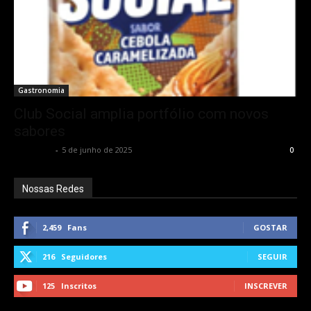
Gastronomia
Club Social amplia portfólio com novos
sabores
Rota Cult
-
5 de junho de 2025
0
Nossas Redes
2,459
Fans
GOSTAR
216
Seguidores
SEGUIR
125
Inscritos
INSCREVER