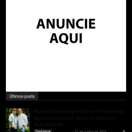
Últimos posts
Roberto Menescal e Gilson Peranzzetta
apresentam show de novo álbum no
Blue Note Rio
Rota Cult
-
22 de junho de 2026
Destaque
0