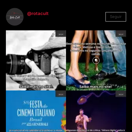
@rotacult
Seguir
4.310
Seguidores