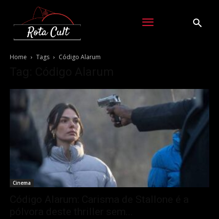
Home
Tags
Código Alarum
Tag: Código Alarum
Cinema
Código Alarum: Carisma de Stallone é a
pólvora deste thriller sem...