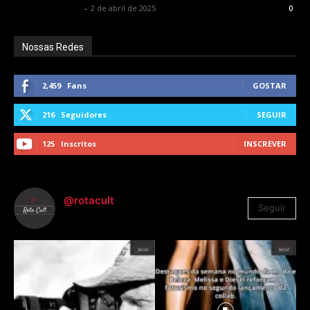
Rodrigo Fonseca
-
2 de abril de 2025
0
Nossas Redes
2,459
Fans
GOSTAR
216
Seguidores
SEGUIR
125
Inscritos
INSCREVER
@rotacult
Seguir
4.310
Seguidores