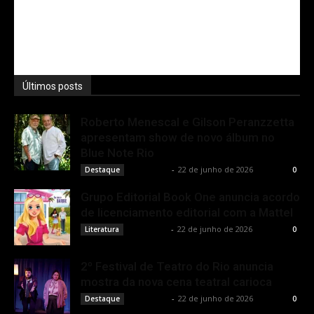
Últimos posts
Roberto Menescal e Gilson Peranzzetta
apresentam show de novo álbum no
Blue Note Rio
Rota Cult
-
22 de junho de 2026
Destaque
0
Grupo Editorial Book One anuncia acordo
de licenciamento editorial com a Mattel
Rota Cult
-
22 de junho de 2026
Literatura
0
2º Festival de Teatro do Rio anuncia
mostra da nova cena teatral carioca
Rota Cult
-
22 de junho de 2026
Destaque
0