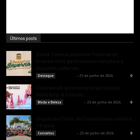
Últimos posts
Santa Teresa promove Festival de
Inverno com gastronomia temática e
atrações culturais
Rota Cult
-
25 de junho de 2026
Destaque
0
Colorama® apresenta nova coleção
Hello Kitty & Friends
Rota Cult
-
25 de junho de 2026
Moda e Beleza
0
Orquestra Forte de Copacabana celebra
15 anos
Rota Cult
-
25 de junho de 2026
Concertos
0