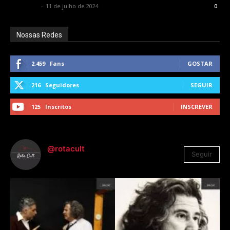
Rota Cult
-
11 de julho de 2024
0
Nossas Redes
2,459
Fans
GOSTAR
216
Seguidores
SEGUIR
125
Inscritos
INSCREVER
@rotacult
Seguir
4.310
Seguidores