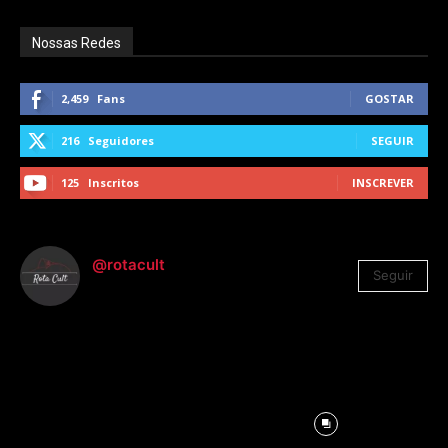
Nossas Redes
2,459
Fans
GOSTAR
216
Seguidores
SEGUIR
125
Inscritos
INSCREVER
@rotacult
Seguir
4.310
Seguidores