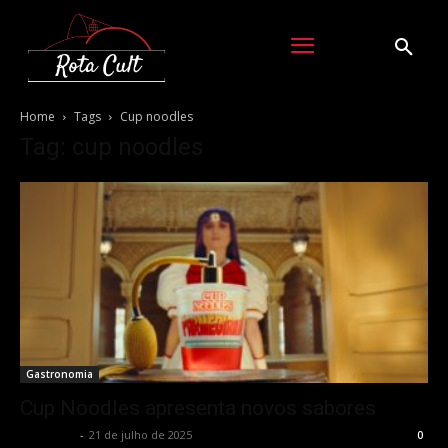
Home
Tags
Cup noodles
Tag: cup noodles
Gastronomia
Cup Noodles apresenta novos sabores
Rota Cult
-
21 de julho de 2025
0