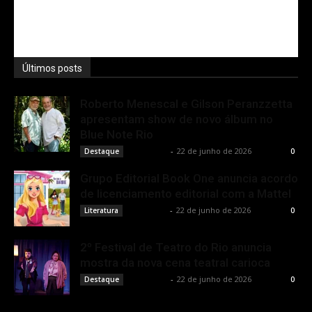
Últimos posts
Roberto Menescal e Gilson Peranzzetta
apresentam show de novo álbum no
Blue Note Rio
Rota Cult
-
22 de junho de 2026
Destaque
0
Grupo Editorial Book One anuncia acordo
de licenciamento editorial com a Mattel
Rota Cult
-
22 de junho de 2026
Literatura
0
2º Festival de Teatro do Rio anuncia
mostra da nova cena teatral carioca
Rota Cult
-
22 de junho de 2026
Destaque
0