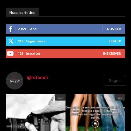
Nossas Redes
2,459
Fans
GOSTAR
216
Seguidores
SEGUIR
125
Inscritos
INSCREVER
@rotacult
Seguir
4.310
Seguidores