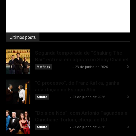
Últimos posts
Segunda temporada de “Shaking The
Bar” estreia em agosto no Sony Channel
Rota Cult
-
23 de junho de 2026
Matérias
0
“O processo”, de Franz Kafka, ganha
adaptação no Espaço Abu
Rota Cult
-
23 de junho de 2026
Adulto
0
“Dois de Nós”, com Antonio Fagundes e
Christiane Torloni, chega ao RJ
Rota Cult
-
23 de junho de 2026
Adulto
0