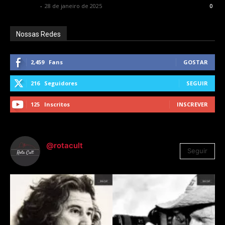
Rota Cult
-
28 de janeiro de 2025
0
Nossas Redes
2,459
Fans
GOSTAR
216
Seguidores
SEGUIR
125
Inscritos
INSCREVER
@rotacult
Seguir
4.310
Seguidores