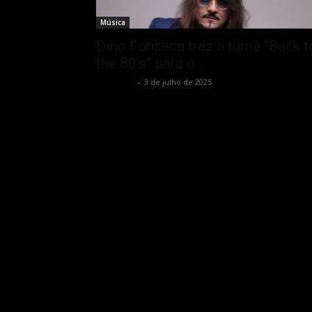
Música
Dino Fonseca traz a turnê “Back t
the 80’s” para o...
Rota Cult
-
3 de julho de 2025