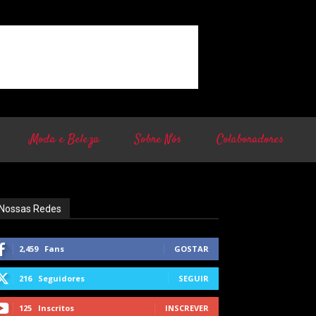
Moda e Beleza
Sobre Nós
Colaboradores
Nossas Redes
2,459
Fans
GOSTAR
216
Seguidores
SEGUIR
125
Inscritos
INSCREVER