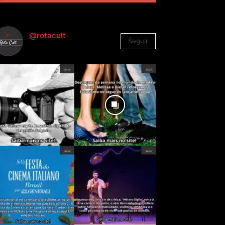
@rotacult
Seguir
4.310
Seguidores