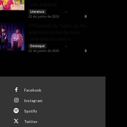
com a Mattel
Rota Cult
-
Literatura
22 de junho de 2026
0
2º Festival de Teatro do Rio
anuncia mostra da nova
cena teatral carioca
Rota Cult
-
Destaque
22 de junho de 2026
0
Facebook
Instagram
Spotify
Twitter