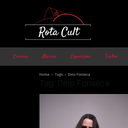
Cinema
Música
Exposições
Teatro
Home
Tags
Dino Fonseca
Tag: Dino Fonseca