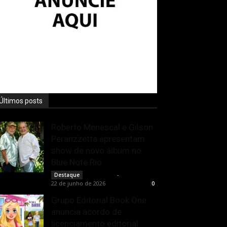
Últimos posts
Roberto Menescal e Gilson
Peranzzetta apresentam
show de novo álbum no
Blue Note Rio
Rota Cult
-
Destaque
22 de junho de 2026
0
Grupo Editorial Book One
anuncia acordo de
licenciamento editorial