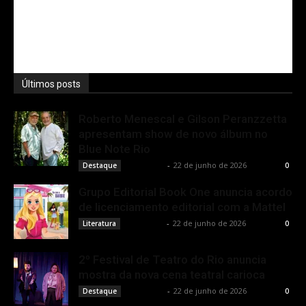
Últimos posts
Roberto Menescal e Gilson Peranzzetta
apresentam show de novo álbum no
Blue Note Rio
Rota Cult
-
22 de junho de 2026
Destaque
0
Grupo Editorial Book One anuncia acordo
de licenciamento editorial com a Mattel
Rota Cult
-
22 de junho de 2026
Literatura
0
2º Festival de Teatro do Rio anuncia
mostra da nova cena teatral carioca
Rota Cult
-
22 de junho de 2026
Destaque
0