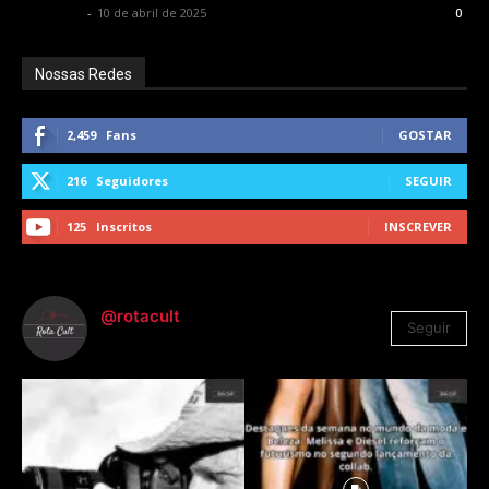
Rota Cult
-
10 de abril de 2025
0
Nossas Redes
2,459
Fans
GOSTAR
216
Seguidores
SEGUIR
125
Inscritos
INSCREVER
@rotacult
Seguir
4.310
Seguidores