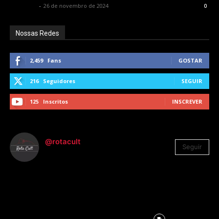
Rota Cult
-
26 de novembro de 2024
0
Nossas Redes
2,459
Fans
GOSTAR
216
Seguidores
SEGUIR
125
Inscritos
INSCREVER
@rotacult
Seguir
4.310
Seguidores