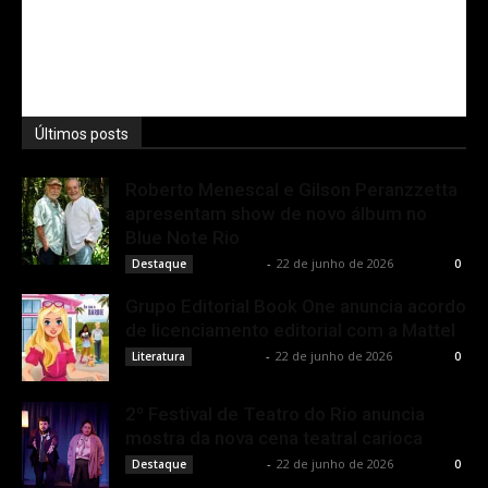
Últimos posts
Roberto Menescal e Gilson Peranzzetta
apresentam show de novo álbum no
Blue Note Rio
Rota Cult
-
22 de junho de 2026
Destaque
0
Grupo Editorial Book One anuncia acordo
de licenciamento editorial com a Mattel
Rota Cult
-
22 de junho de 2026
Literatura
0
2º Festival de Teatro do Rio anuncia
mostra da nova cena teatral carioca
Rota Cult
-
22 de junho de 2026
Destaque
0