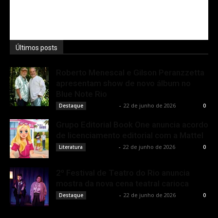
Últimos posts
Roberto Menescal e Gilson Peranzzetta
apresentam show de novo álbum no
Blue Note Rio
Rota Cult
-
22 de junho de 2026
Destaque
0
Grupo Editorial Book One anuncia acordo
de licenciamento editorial com a Mattel
Rota Cult
-
22 de junho de 2026
Literatura
0
2º Festival de Teatro do Rio anuncia
mostra da nova cena teatral carioca
Rota Cult
-
22 de junho de 2026
Destaque
0