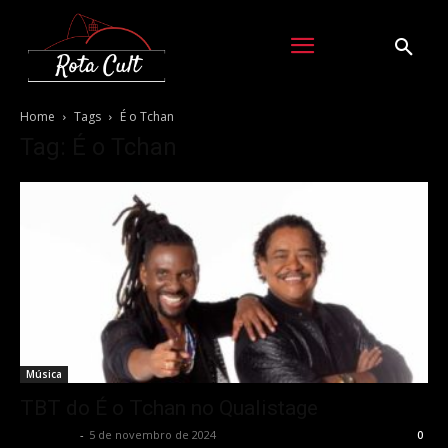
Home
Tags
É o Tchan
Tag: É o Tchan
Música
TBT do É o Tchan no Qualistage
Rota Cult
-
5 de novembro de 2024
0