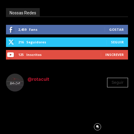
Nossas Redes
2,459
Fans
GOSTAR
216
Seguidores
SEGUIR
125
Inscritos
INSCREVER
@rotacult
Seguir
4.310
Seguidores