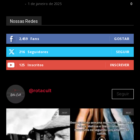
Rota Cult
-
1 de janeiro de 2025
0
Nossas Redes
2,459
Fans
GOSTAR
216
Seguidores
SEGUIR
125
Inscritos
INSCREVER
@rotacult
Seguir
4.310
Seguidores