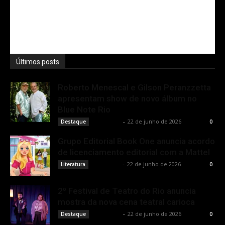
Últimos posts
Roberto Menescal e Gilson Peranzzetta
apresentam show de novo álbum no
Blue Note Rio
Rota Cult
-
22 de junho de 2026
Destaque
0
Grupo Editorial Book One anuncia acordo
de licenciamento editorial com a Mattel
Rota Cult
-
22 de junho de 2026
Literatura
0
2º Festival de Teatro do Rio anuncia
mostra da nova cena teatral carioca
Rota Cult
-
22 de junho de 2026
Destaque
0