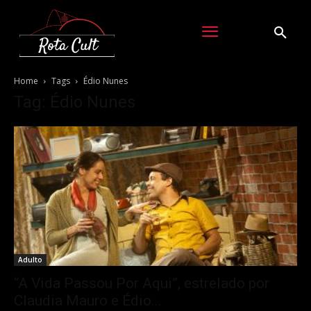
Home
Tags
Édio Nunes
Tag: Édio Nunes
Adulto
“A Vida Passou Por Aqui”, estrelado por
Claudia Mauro e Édio...