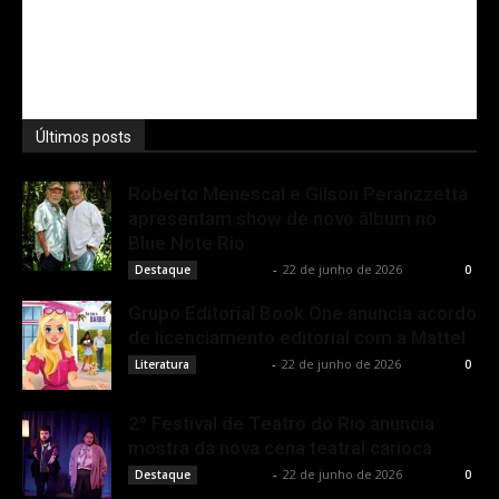
Últimos posts
Roberto Menescal e Gilson Peranzzetta
apresentam show de novo álbum no
Blue Note Rio
Rota Cult
-
22 de junho de 2026
Destaque
0
Grupo Editorial Book One anuncia acordo
de licenciamento editorial com a Mattel
Rota Cult
-
22 de junho de 2026
Literatura
0
2º Festival de Teatro do Rio anuncia
mostra da nova cena teatral carioca
Rota Cult
-
22 de junho de 2026
Destaque
0