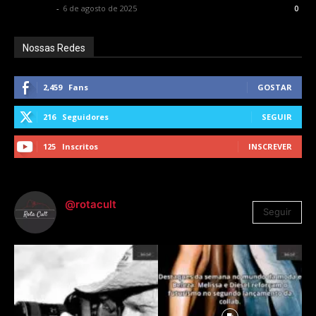
Rota Cult
-
6 de agosto de 2025
0
Nossas Redes
2,459
Fans
GOSTAR
216
Seguidores
SEGUIR
125
Inscritos
INSCREVER
@rotacult
Seguir
4.310
Seguidores