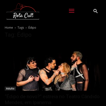
Home
Tags
Édipo
Tag: Édipo
Adulto
“Édipo de novo?” estreia no Teatro Cândido
Mendes, em Ipanema