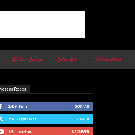
Moda e Beleza
Sobre Nós
Colaboradores
Nossas Redes
2,459
Fans
GOSTAR
216
Seguidores
SEGUIR
125
Inscritos
INSCREVER