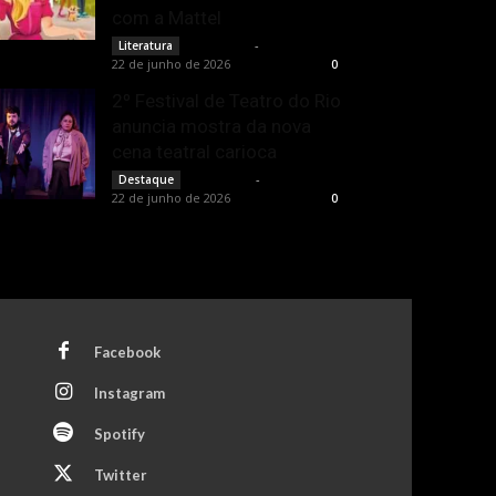
com a Mattel
Rota Cult
-
Literatura
22 de junho de 2026
0
2º Festival de Teatro do Rio
anuncia mostra da nova
cena teatral carioca
Rota Cult
-
Destaque
22 de junho de 2026
0
Facebook
Instagram
Spotify
Twitter