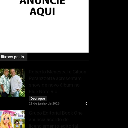
Últimos posts
Roberto Menescal e Gilson
Peranzzetta apresentam
show de novo álbum no
Blue Note Rio
Rota Cult
-
Destaque
22 de junho de 2026
0
Grupo Editorial Book One
anuncia acordo de
licenciamento editorial