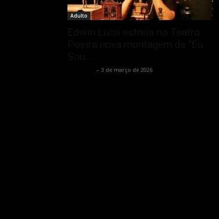
Adulto
Edwin Luisi estreia no Teatro
Poeira nova montagem de “Eu
Sou...
Rota Cult
-
3 de março de 2026