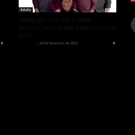
Adulto
“Ninguém dirá que é tarde
demais”,com Arlete Salles e Edwin
Luisi,...
Rota Cult
-
26 de fevereiro de 2025
0
0