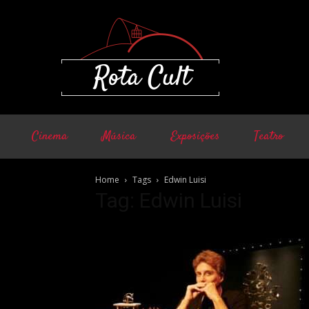
Cinema
Música
Exposições
Teatro
Home
Tags
Edwin Luisi
Tag: Edwin Luisi