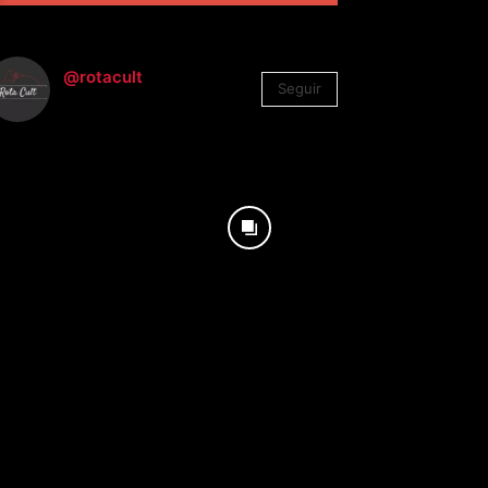
@rotacult
Seguir
4.310
Seguidores