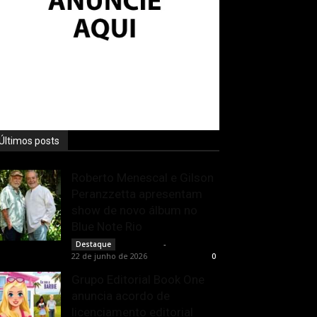
Últimos posts
Roberto Menescal e Gilson
Peranzzetta apresentam
show de novo álbum no
Blue Note Rio
Rota Cult
-
Destaque
22 de junho de 2026
0
Grupo Editorial Book One
anuncia acordo de
licenciamento editorial