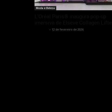
Moda e Beleza
L’Oréal Paris® inaugura pop-up
imersiva de Elseve Collagen Lift
Rota Cult
-
12 de fevereiro de 2026