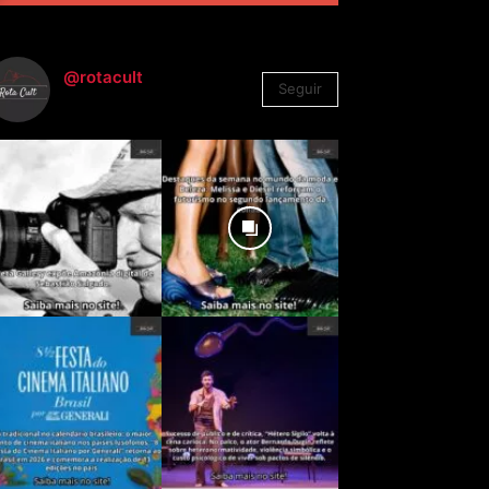
@rotacult
Seguir
4.310
Seguidores