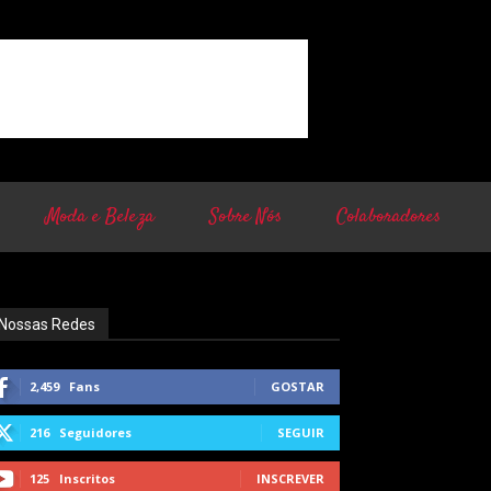
Moda e Beleza
Sobre Nós
Colaboradores
Nossas Redes
2,459
Fans
GOSTAR
216
Seguidores
SEGUIR
125
Inscritos
INSCREVER