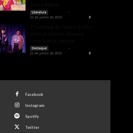
com a Mattel
Rota Cult
-
Literatura
22 de junho de 2026
0
2º Festival de Teatro do Rio
anuncia mostra da nova
cena teatral carioca
Rota Cult
-
Destaque
22 de junho de 2026
0
Facebook
Instagram
Spotify
Twitter