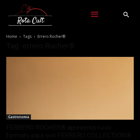
Home
Tags
Errero Rocher®
Tag: errero Rocher®
Gastronomia
FERRERO ROCHER® apresenta novo
formato para ovo FERRERO COLLECTION®