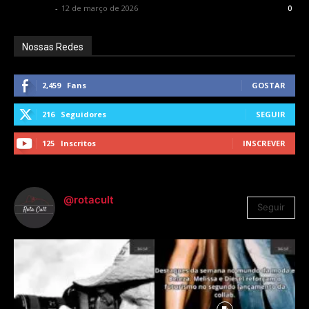
Rota Cult
-
12 de março de 2026
0
Nossas Redes
2,459
Fans
GOSTAR
216
Seguidores
SEGUIR
125
Inscritos
INSCREVER
@rotacult
Seguir
4.310
Seguidores