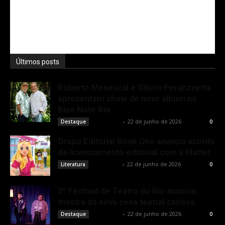
Últimos posts
Roberto Menescal e Gilson Peranzzetta
apresentam show de novo álbum no
Blue Note Rio
Rota Cult
-
22 de junho de 2026
Destaque
0
Grupo Editorial Book One anuncia acordo
de licenciamento editorial com a Mattel
Rota Cult
-
22 de junho de 2026
Literatura
0
2º Festival de Teatro do Rio anuncia
mostra da nova cena teatral carioca
Rota Cult
-
22 de junho de 2026
Destaque
0