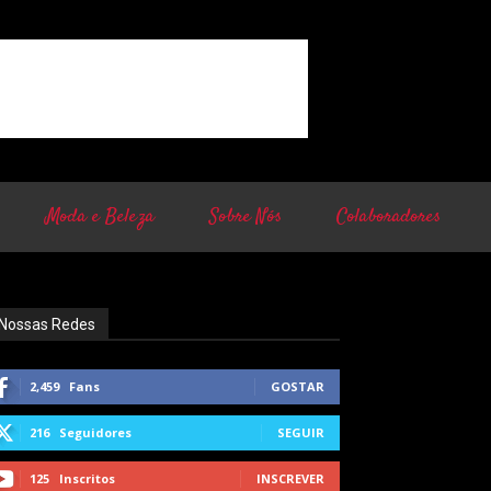
Moda e Beleza
Sobre Nós
Colaboradores
Nossas Redes
2,459
Fans
GOSTAR
216
Seguidores
SEGUIR
125
Inscritos
INSCREVER