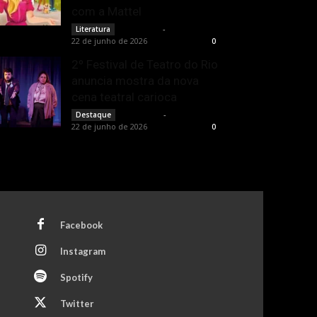
com a Mattel
Rota Cult
-
Literatura
22 de junho de 2026
0
2º Festival de Teatro do Rio
anuncia mostra da nova
cena teatral carioca
Rota Cult
-
Destaque
22 de junho de 2026
0
Facebook
Instagram
Spotify
Twitter