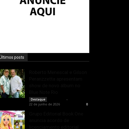
Últimos posts
Roberto Menescal e Gilson
Peranzzetta apresentam
show de novo álbum no
Blue Note Rio
Rota Cult
-
Destaque
22 de junho de 2026
0
Grupo Editorial Book One
anuncia acordo de
licenciamento editorial