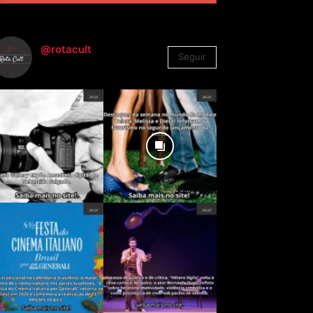
@rotacult
Seguir
4.310
Seguidores