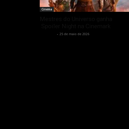
Cinema
Mestres do Universo ganha
Spoiler Night na Cinemark
Rota Cult
-
25 de maio de 2026