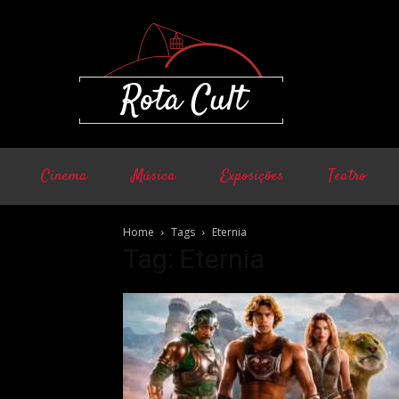
Cinema
Música
Exposições
Teatro
Home
Tags
Eternia
Tag: Eternia