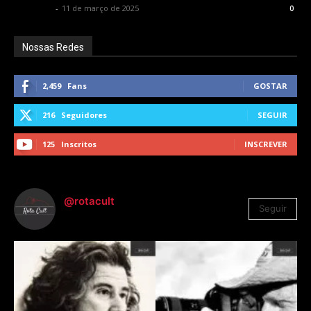
Rota Cult
-
11 de março de 2025
0
Nossas Redes
2,459
Fans
GOSTAR
216
Seguidores
SEGUIR
125
Inscritos
INSCREVER
@rotacult
Seguir
4.310
Seguidores