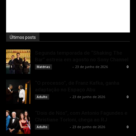
Últimos posts
Segunda temporada de “Shaking The
Bar” estreia em agosto no Sony Channel
Rota Cult
-
23 de junho de 2026
Matérias
0
“O processo”, de Franz Kafka, ganha
adaptação no Espaço Abu
Rota Cult
-
23 de junho de 2026
Adulto
0
“Dois de Nós”, com Antonio Fagundes e
Christiane Torloni, chega ao RJ
Rota Cult
-
23 de junho de 2026
Adulto
0