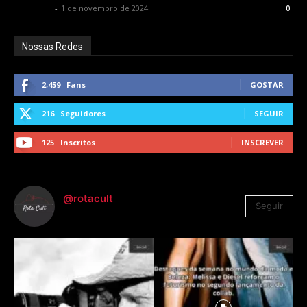
Rota Cult
-
1 de novembro de 2024
0
Nossas Redes
2,459
Fans
GOSTAR
216
Seguidores
SEGUIR
125
Inscritos
INSCREVER
@rotacult
Seguir
4.310
Seguidores