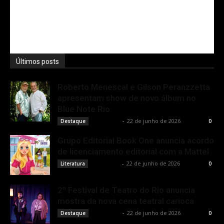
Últimos posts
Roberto Menescal e Gilson Peranzzetta
apresentam show de novo álbum no
Blue Note Rio
Rota Cult
-
22 de junho de 2026
Destaque
0
Grupo Editorial Book One anuncia acordo
de licenciamento editorial com a Mattel
Rota Cult
-
22 de junho de 2026
Literatura
0
2º Festival de Teatro do Rio anuncia
mostra da nova cena teatral carioca
Rota Cult
-
22 de junho de 2026
Destaque
0