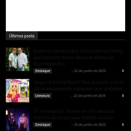
Últimos posts
Roberto Menescal e Gilson Peranzzetta
apresentam show de novo álbum no
Blue Note Rio
Rota Cult
-
22 de junho de 2026
Destaque
0
Grupo Editorial Book One anuncia acordo
de licenciamento editorial com a Mattel
Rota Cult
-
22 de junho de 2026
Literatura
0
2º Festival de Teatro do Rio anuncia
mostra da nova cena teatral carioca
Rota Cult
-
22 de junho de 2026
Destaque
0