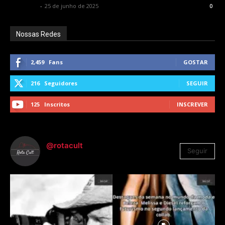
Rota Cult
-
25 de junho de 2025
0
Nossas Redes
2,459
Fans
GOSTAR
216
Seguidores
SEGUIR
125
Inscritos
INSCREVER
@rotacult
Seguir
4.310
Seguidores