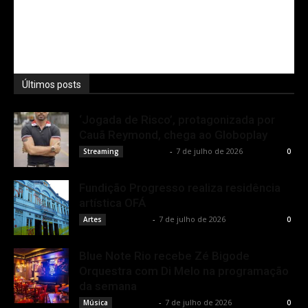
Últimos posts
‘Jogada de Risco’, protagonizada por
Cauã Reymond, chega ao Globoplay
Rota Cult
-
7 de julho de 2026
Streaming
0
Fundição Progresso realiza residência
artística OFÁ
Rota Cult
-
7 de julho de 2026
Artes
0
Blue Note Rio recebe Zé Bigode
Orquestra com Di Melo na programação
da semana
Rota Cult
-
7 de julho de 2026
Música
0