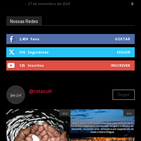
Rota Cult
-
27 de novembro de 2024
0
Nossas Redes
2,459
Fans
GOSTAR
216
Seguidores
SEGUIR
125
Inscritos
INSCREVER
@rotacult
Seguir
4.310
Seguidores