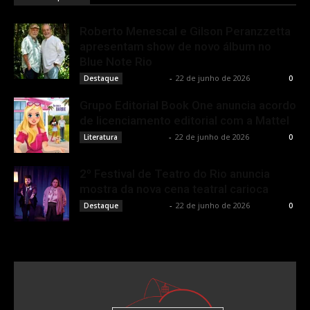
Roberto Menescal e Gilson Peranzzetta
apresentam show de novo álbum no
Blue Note Rio
Rota Cult
-
22 de junho de 2026
Destaque
0
Grupo Editorial Book One anuncia acordo
de licenciamento editorial com a Mattel
Rota Cult
-
22 de junho de 2026
Literatura
0
2º Festival de Teatro do Rio anuncia
mostra da nova cena teatral carioca
Rota Cult
-
22 de junho de 2026
Destaque
0