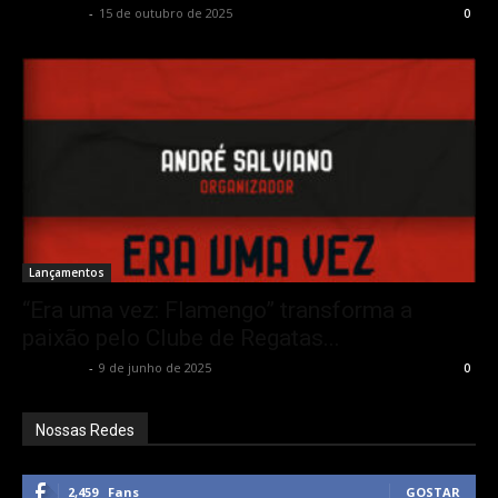
Rota Cult
-
15 de outubro de 2025
0
Lançamentos
“Era uma vez: Flamengo” transforma a
paixão pelo Clube de Regatas...
Rota Cult
-
9 de junho de 2025
0
Nossas Redes
2,459
Fans
GOSTAR