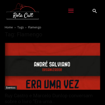
Home
Tags
Flamengo
Tag: Flamengo
Eventos
Ruy Castro e Marcelo Dunlop conversam
sobre o livro “Era uma...