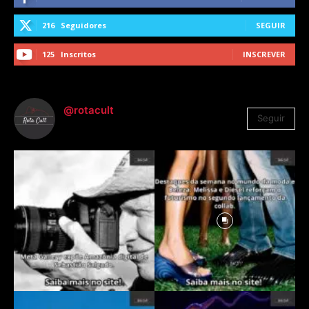
216
Seguidores
SEGUIR
125
Inscritos
INSCREVER
@rotacult
Seguir
4.310
Seguidores