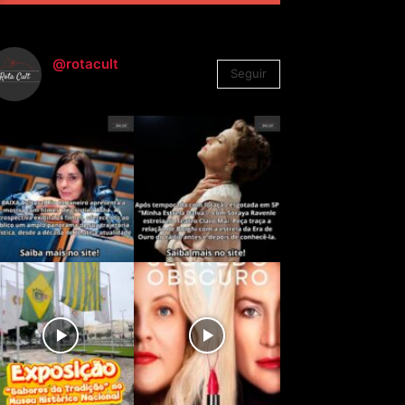
@rotacult
Seguir
4.310
Seguidores