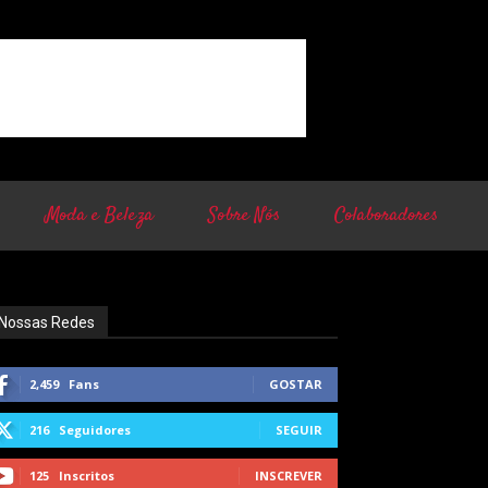
Moda e Beleza
Sobre Nós
Colaboradores
Nossas Redes
2,459
Fans
GOSTAR
216
Seguidores
SEGUIR
125
Inscritos
INSCREVER