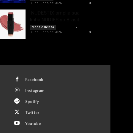
30 de junho de 2026
0
NUDESTIX amplia sua
linha NUDIES no Brasil
Rota Cult
-
Moda e Beleza
30 de junho de 2026
0
Facebook
Instagram
Spotify
Twitter
Youtube