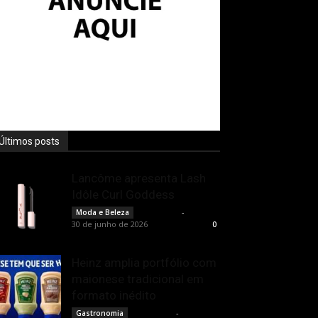
Últimos posts
Lancôme apresenta Lash
Idôle Curl Goddess
Rota Cult
-
Moda e Beleza
30 de junho de 2026
0
Heinz amplia portfólio com
maionese tradicional em
formato inédito
Rota Cult
-
Gastronomia