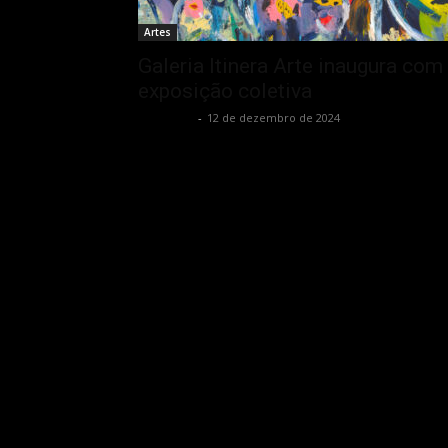
Artes
Galeria Itinera Arte inaugura com
exposição coletiva
Rota Cult
-
12 de dezembro de 2024