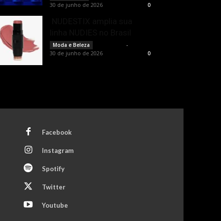
30 de junho de 2026
0
NUDESTIX amplia sua
linha NUDIES no Brasil
Rota Cult
-
Moda e Beleza
30 de junho de 2026
0
Facebook
Instagram
Spotify
Twitter
Youtube