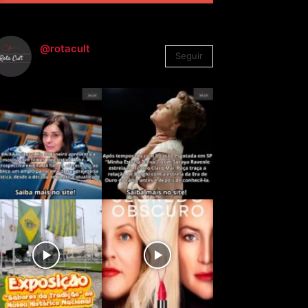
@rotacult
Seguir
4.310
Seguidores