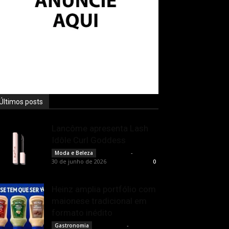
Últimos posts
Lancôme apresenta Lash
Idôle Curl Goddess
Rota Cult
-
Moda e Beleza
30 de junho de 2026
0
Heinz amplia portfólio com
maionese tradicional em
formato inédito
Rota Cult
-
Gastronomia