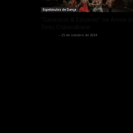
Espetáculos de Dança
“Gaveston & Eduardo” na Arena d
Sesc Copacabana
Rota Cult
-
25 de outubro de 2024