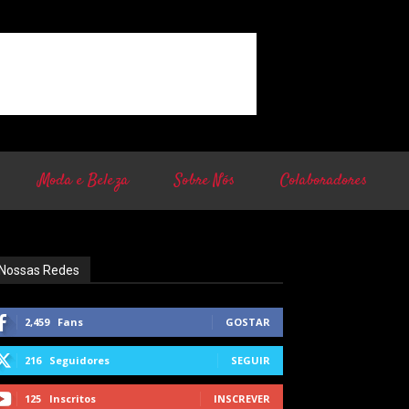
Moda e Beleza
Sobre Nós
Colaboradores
Nossas Redes
2,459
Fans
GOSTAR
216
Seguidores
SEGUIR
125
Inscritos
INSCREVER