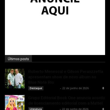
Últimos posts
Roberto Menescal e Gilson Peranzzetta
apresentam show de novo álbum no
Blue Note Rio
Rota Cult
-
22 de junho de 2026
Destaque
0
Grupo Editorial Book One anuncia acordo
de licenciamento editorial com a Mattel
Rota Cult
-
22 de junho de 2026
Literatura
0