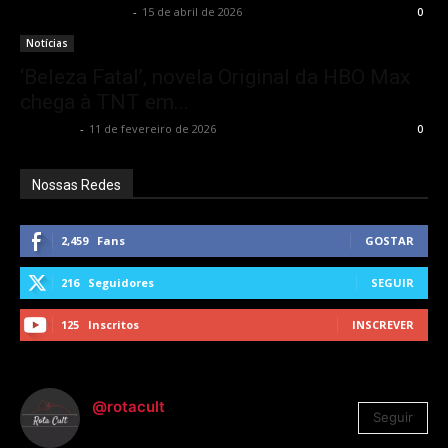
Francisco Carbone
-
15 de abril de 2026
0
Notícias
‘Beleza Fatal’, novela Original da HBO Max
chega à TNT em...
Rota Cult
-
11 de fevereiro de 2026
0
Nossas Redes
2,459
Fans
GOSTAR
216
Seguidores
SEGUIR
125
Inscritos
INSCREVER
@rotacult
Seguir
4.310
Seguidores