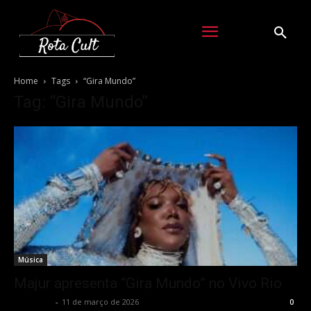
Home
Tags
“Gira Mundo”
Tag: “Gira Mundo”
Música
Majur apresenta “Gira Mundo” no Vivo Rio
Rota Cult
-
11 de março de 2026
0