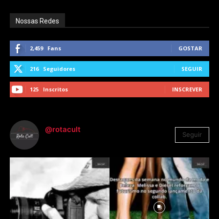
Nossas Redes
2,459
Fans
GOSTAR
216
Seguidores
SEGUIR
125
Inscritos
INSCREVER
@rotacult
Seguir
4.310
Seguidores