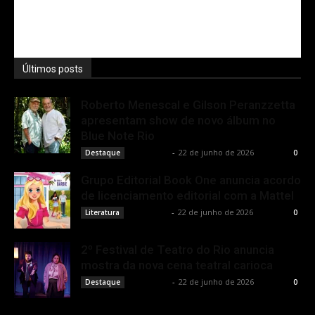
Últimos posts
Roberto Menescal e Gilson Peranzzetta
apresentam show de novo álbum no
Blue Note Rio
Rota Cult
-
22 de junho de 2026
Destaque
0
Grupo Editorial Book One anuncia acordo
de licenciamento editorial com a Mattel
Rota Cult
-
22 de junho de 2026
Literatura
0
2º Festival de Teatro do Rio anuncia
mostra da nova cena teatral carioca
Rota Cult
-
22 de junho de 2026
Destaque
0