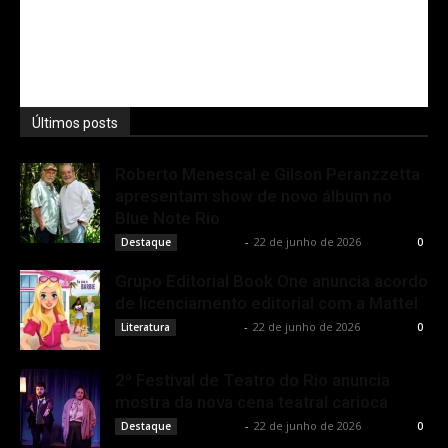
Últimos posts
Roberto Menescal e Gilson Peranzzetta
apresentam show de novo álbum no
Blue Note Rio
Rota Cult
-
22 de junho de 2026
Destaque
0
Grupo Editorial Book One anuncia acordo
de licenciamento editorial com a Mattel
Rota Cult
-
22 de junho de 2026
Literatura
0
2º Festival de Teatro do Rio anuncia
mostra da nova cena teatral carioca
Rota Cult
-
22 de junho de 2026
Destaque
0