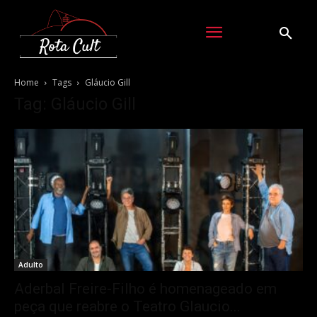
Home
Tags
Gláucio Gill
Tag: Gláucio Gill
Adulto
Aderbal Freire-Filho é homenageado em
peça que reabre o Teatro Glaucio...