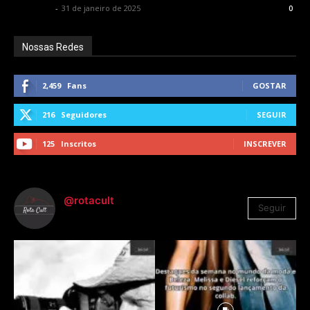
Rota Cult
-
31 de janeiro de 2025
0
Nossas Redes
2,459
Fans
GOSTAR
216
Seguidores
SEGUIR
125
Inscritos
INSCREVER
@rotacult
Seguir
4.310
Seguidores