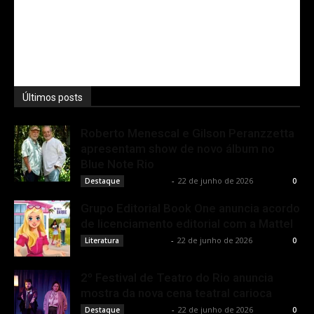
Últimos posts
Roberto Menescal e Gilson Peranzzetta
apresentam show de novo álbum no
Blue Note Rio
Rota Cult
-
22 de junho de 2026
Destaque
0
Grupo Editorial Book One anuncia acordo
de licenciamento editorial com a Mattel
Rota Cult
-
22 de junho de 2026
Literatura
0
2º Festival de Teatro do Rio anuncia
mostra da nova cena teatral carioca
Rota Cult
-
22 de junho de 2026
Destaque
0