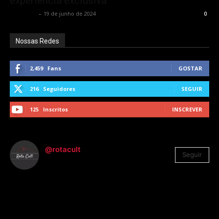
experiência exclusiva
Rota Cult
-
19 de junho de 2024
0
Nossas Redes
2,459
Fans
GOSTAR
216
Seguidores
SEGUIR
125
Inscritos
INSCREVER
@rotacult
Seguir
4.310
Seguidores