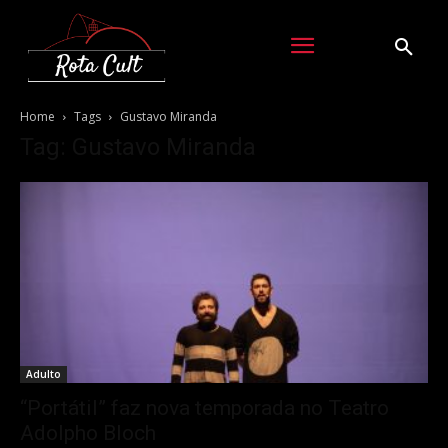
Home
Tags
Gustavo Miranda
Tag: Gustavo Miranda
Adulto
“Portátil” faz nova temporada no Teatro
Adolpho Bloch