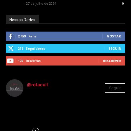
Rota Cult
-
27 de julho de 2024
0
Nossas Redes
2,459
Fans
GOSTAR
216
Seguidores
SEGUIR
125
Inscritos
INSCREVER
@rotacult
Seguir
4.310
Seguidores