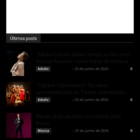
Últimos posts
‘Minha Estrela Dalva’ chega ao Rio com
Soraya Ravenle como Dalva de Oliveira
Rota Cult
-
25 de junho de 2026
Adulto
0
“Cabaré Cibernético” faz duas
apresentações no Teatro Ziembinski
Rota Cult
-
25 de junho de 2026
Adulto
0
Nando Reis anuncia nova turnê pelo
Brasil
Rota Cult
-
25 de junho de 2026
Música
0